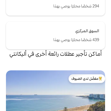
ات رائعة أخرى في أليكانتي
لدى الضيوف