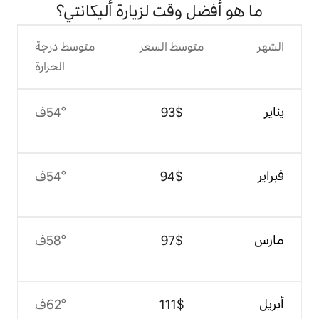
وقت لزيارة أليكانتي؟
وسط السعر
متوسط درجة
الحرارة
$‏93
54°ف
$‏94
54°ف
$‏97
58°ف
$‏111
62°ف