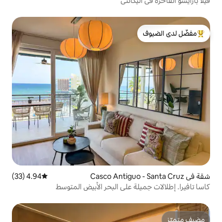
كانتي
لدى الضيوف
4.94 (33)
متوسط التقييم 4.94 من 5، 33 مراجعات
ة على البحر الأبيض المتوسط