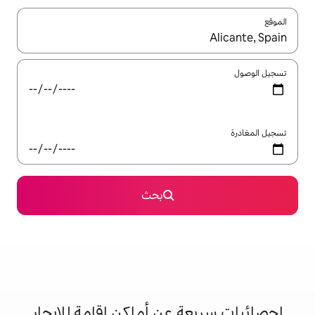
ل باستخدام السهمين لأعلى ولأسفل أو استكشف عن طريق اللمس أو السحب.
بحث
 عن أماكن إقامة للإيجار