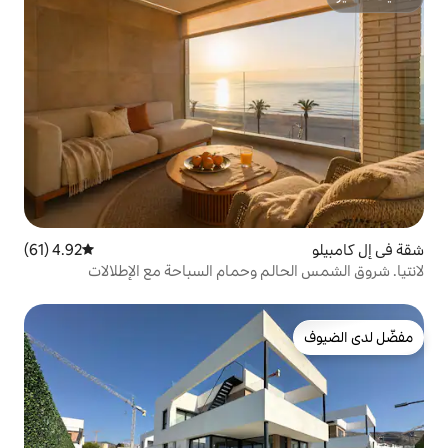
4.92 (61)
متوسط التقييم 4.92 من 5، 61 مراجعات
م وحمام السباحة مع الإطلالات