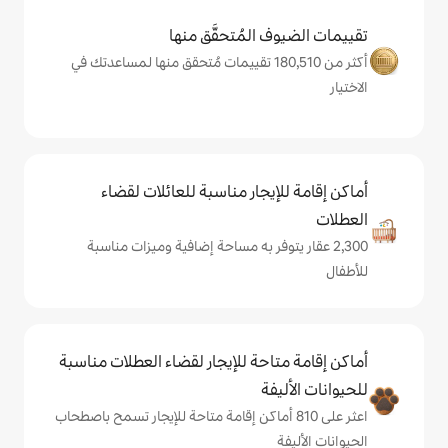
المُتحقَّق منها
كثر من 180,510 تقييمات مُتحقق منها لمساعدتك في
يجار مناسبة للعائلات لقضاء
توفر به مساحة إضافية وميزات مناسبة
حة للإيجار لقضاء العطلات مناسبة
ة
لى 810 أماكن إقامة متاحة للإيجار تسمح باصطحاب