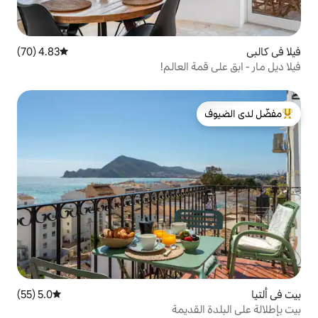
4.83 (70)
متوسط التقييم 4.83 من 5، 70 مراجعات
العالم!
لدى الضيوف
5.0 (55)
متوسط التقييم 5.0 من 5، 55 مراجعات
ديمة