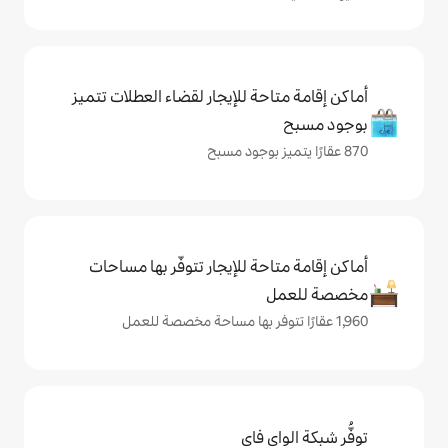
حة للإيجار لقضاء العطلات تتميز
حة للإيجار تتوفّر بها مساحات
ي فاي