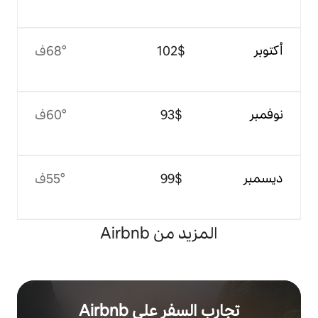
$‏102
68°ف
$‏93
60°ف
$‏99
55°ف
 من Airbnb
ر على Airbnb