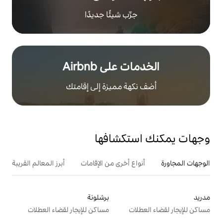
رِّب شيئًا جديدًا
على Airbnb
هة مميزة إلى إقامتك
تكشافها
ع أخرى من الإقامات
أبرز المعالم القريبة
أنشطة
برشلونة
ت
مساكن للإيجار لقضاء العطلات