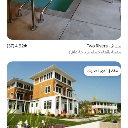
4.92 (37)
متوسط التقييم 4.92 من 5، 37 مراجعات
دافئ