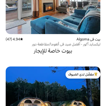
4.94 (47)
متوسط التقييم 4.94 من 5، 47 مراجعات
 في ألغوما/مقاطعة دور
 خاصة للإيجار
لدى الضيوف