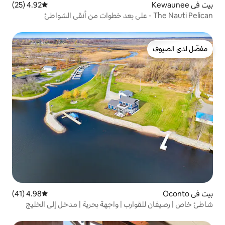
4.92 (25)
متوسط التقييم 4.92 من 5، 25 مراجعات
4.98 (41)
متوسط التقييم 4.98 من 5، 41 مراجعات
ب | واجهة بحرية | مدخل إلى الخليج