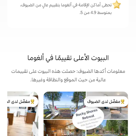
ة في ألغوما بتقييم عالٍ من الضيوف،
على تقييمًا في ألغوما
ف: حصلت هذه البيوت على تقييمات
 الموقع والنظافة وغيرها.
بي
مفضّل لدى الضيوف
ب
لدى الضيوف
من أبرز البيوت المفضّلة لدى الضيوف
ح
ا
ف
و
ا
ا