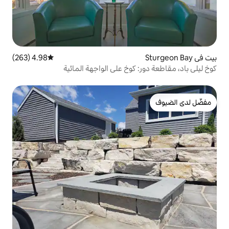
4.98 (263)
متوسط التقييم 4.98 من 5، 263 مراجعات
 كوخ على الواجهة المائية