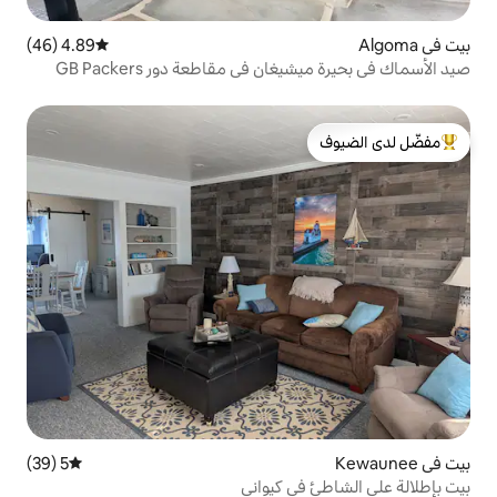
4.89 (46)
متوسط التقييم 4.89 من 5، 46 مراجعات
 في مقاطعة دور GB Packers
لدى الضيوف
5 (39)
متوسط التقييم 5 من 5، 39 مراجعات
ي كيواني