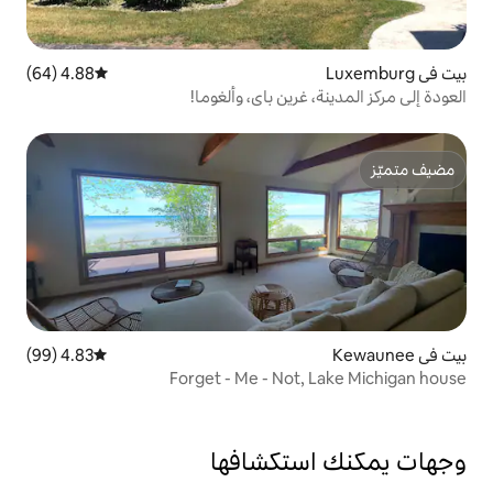
4.88 (64)
متوسط التقييم 4.88 من 5، 64 مراجعات
ين باي، وألغوما!
4.83 (99)
متوسط التقييم 4.83 من 5، 99 مراجعات
Forget - Me - No
تكشافها