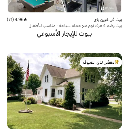
4.96 (71)
متوسط التقييم 4.96 من 5، 71 مراجعات
لإيجار الأسبوعي
لدى الضيوف