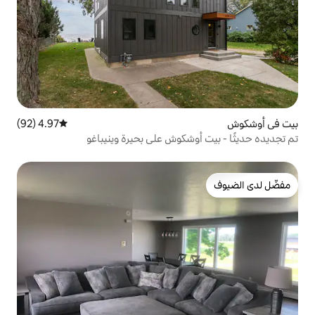
4.97 (92)
متوسط التقييم 4.97 من 5، 92 مراجعات
شكوش على بحيرة وينيباغو