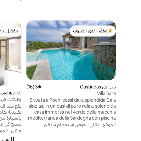
مفضّل لدى الضيوف
مفضّل لدى
من أبرز البيوت المفضّلة لدى الضيوف
مفضّل لدى
بيت في Castiadas
5 (16)
متوسط التقييم 5 من 5، 16 مراجعات
تاون هاوس 
Villa Sara
إطلالات فري
Situata a Pochi passi dalla splendida Cala
يقع بيتنا ال
sinzias, in un oasi di puro relax, splendida
تقليدية هاد
casa immersa nel verde della macchia
بالسيارة من
mediterranea della Sardegna con piscina
تتمتع كل غر
privata con idromassaggio (acqua non
الموقع
·
عائلي
·
حوض استحمام ساخن
riscaldata) dove potrai goderti momenti
عائلي
·
المو
الجيد وتذوق
di puro benessere. Questa casa è il
الميزا