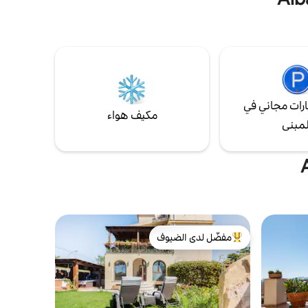
حة للحصول
ترحيبية واي فاي 📶 سريع، مثالي للعمل عن بعد
🧺 غسيل داخل الوحدة مجهز بالكامل للإقامات
الطويلة 🏖️ 15 دقيقة إلى بويتو بيتش بالحافلة
المباشرة
رات مجاني في
مكيف هواء
لمبنى
مفضّل لدى الضيوف
من أبرز البيوت المفضّلة لدى الضيوف