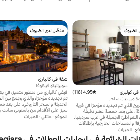
 الضيوف
مفضّل لدى الضيوف
 الضيوف
مفضّل لدى الضيوف
شقة في كالياري
سوبراتيكو فيلانوفا
في كوليري
4.95 (116)
متوسط التقييم 4.95 من 5، 116 مراجعات
فيفي كالياري من منظور متميز، في بن
تم تجديده مؤخرًا، والذي يجمع بين الر
دة من بيت ساحر
الحديثة والسحر التاريخ
مريح الذي تم تجديده مؤخرًا في قرية
سيرًا على الأقدام من باستوني سانت ر
ئة، على بعد خمسة عشر دقيقة
من المطاعم النموذجية والمحلات الح
الموقع
·
عائلي
·
الميزات
 الشواطئ الجميلة في غرب سردينيا.
تراس كبير بمساحة 100 متر مر
فة والمساحات الخارجية بإطلالات
خلابة على أسطح كالياري وخليج أنجيل
فريدة على القرية أو الطبيعة أو البحر. جرب الطعام
قع
·
الميزات
 النبيذ وصيد الأسماك وثقافة
ت الشائعة في إيجارات العطلات في Albagiara
مشرقة ومفروشة على طراز غرفة المع