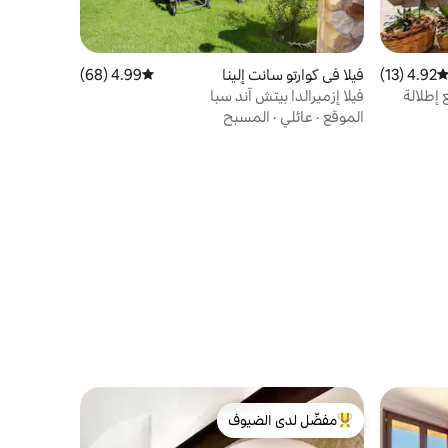
4.92 (13)
توسط التقييم 4.92 من 5، 13 مراجعات
فيلا في كوارتو سانت إلينا
4.99 (68)
متوسط التقييم 4.99 من 5، 68 مراجعات
 إطلالة
فيلا إزميرالدا بيتش آند سبا
الموقع
·
عائلي
·
المسبح
مفضّل لدى الضيوف
من أبرز البيوت المفضّلة لدى الضيوف