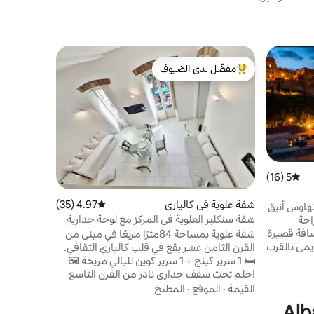
شقة في جي
مفضّل لدى الضيوف
مفضّل لد
من أبرز البيوت المفضّلة لدى الضيوف
مفضّل لد
غرفة نوم - ا
- هي شقة ك
واحدة بحجم
للشاطئ، مع
عائلي
·
القي
جيريماس. - 
5 (16)
متوسط التقييم 5 من 5، 16 مراجعات
-مطبخ الشقة
شقة علوية في كالياري
4.97 (35)
متوسط التقييم 4.97 من 5، 35 مراجعات
تهاوس أنيق
شقة سنكلير العلوية في المركز مع لوحة جدارية
احة
من مطار إ
رومانسية
ي. على بعد مسافة قصيرة
شقة علوية بمساحة 84مترًا مربعًا في مبنى من
يمي بالقرب
القرن الثامن عشر يقع في قلب كالياري الثقافي.
صرية.
🛏️ 1 سرير كينج + 1 سرير كوين لليالي مريحة 🖼️
بع مع إطلالات
احلم تحت سقف جداري نادر من القرن التاسع
ي، وهو
عشر 🚿 حمامان راقيان مع مستلزمات الحمام
القيمة
·
الموقع
·
المطبخ
مثالي للاسترخاء والعشاء في الهواء الطلق. غرف
العضوية تلفزيون ذكي 📺 50بوصة مع أفضل
يشة مع
تطبيقات البث مطبخ 🍝 كامل + أطباق محلية