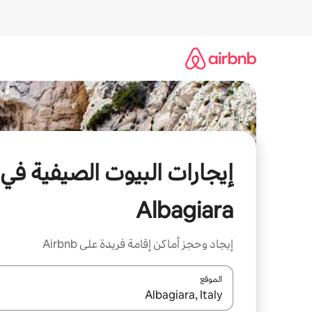
خطى
لى
لمحتوى
إيجارات البيوت الصيفية في
Albagiara
إيجاد وحجز أماكن إقامة فريدة على Airbnb
الموقع
عند توفر النتائج، انتقل باستخدام السهمين لأعلى ولأسف