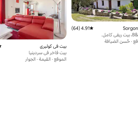
4.91 (64)
متوسط التقييم 4.91 من 5، 64 مراجعات
 كامل.
قع
·
حُسن الضيافة
بيت في كوليري
مت
بيت فاخر في سردينيا
الموقع
·
القيمة
·
الجوار