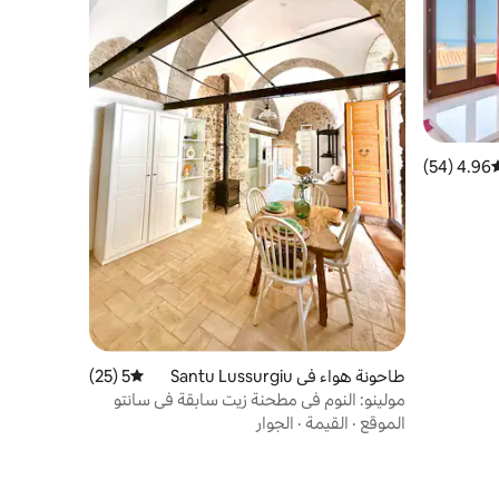
4.96 (54)
وسط التقييم 4.96 من 5، 54 مراجعات
طاحونة هواء في Santu Lussurgiu
5 (25)
متوسط التقييم 5 من 5، 25 مراجعات
مولينو: النوم في مطحنة زيت سابقة في سانتو
لوسورجيو
الموقع
·
القيمة
·
الجوار