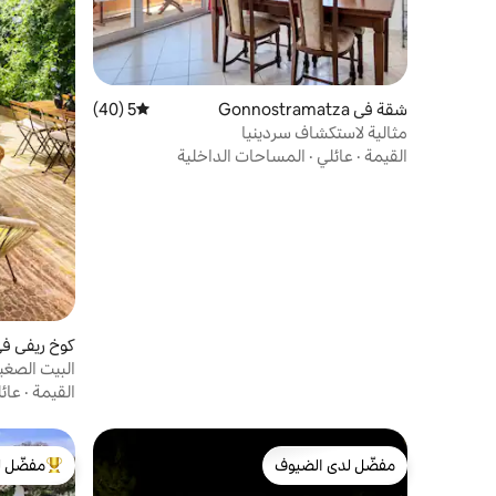
شقة في Gonnostramatza
5 (40)
متوسط التقييم 5 من 5، 40 مراجعات
مثالية لاستكشاف سردينيا
القيمة
·
عائلي
·
المساحات الداخلية
كوخ ريفي في
البيت الصغير
القيمة
·
عائ
مفضّل لدى الضيوف
مفضّل ل
مفضّل لدى الضيوف
من أبرز ال