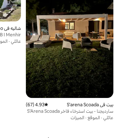
شاليه في Sorgono
B&B I Menhir، بيت ريفي
عائلي
·
المو
بيت في S'arena Scoada
4.93 (67)
متوسط التقييم 4.93 من 5، 67 مراجعات
سارديجنا - بيت استرخاء فاخر S’Arena Scoada
عائلي
·
الموقع
·
الميزات