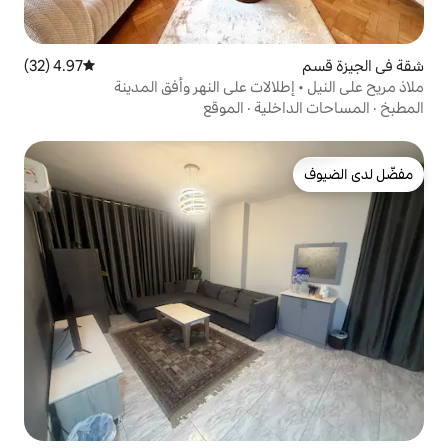
4.97 (32)
متوسط التقييم 4.97 من 5، 32 مراجعات
لات على النهر وأفق المدينة
ية
·
الموقع