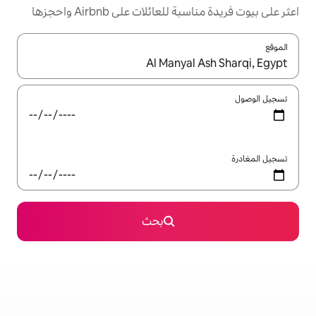
ئلات على Airbnb واحجزها
ل باستخدام السهمين لأعلى ولأسفل أو استكشف عن طريق اللمس أو السحب.
بحث