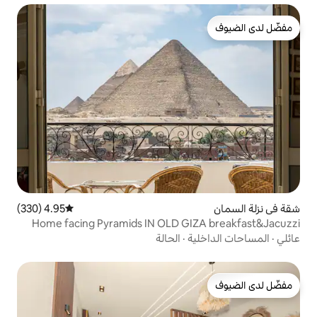
4.95 (330)
متوسط التقييم 4.95 من 5، 330 مراجعات
Home facing Pyramids IN OLD G
ة
·
الحالة