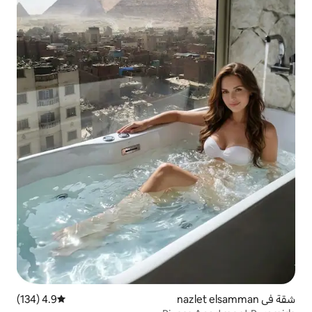
4.9 (134)
متوسط التقييم 4.9 من 5، 134 مراجعات