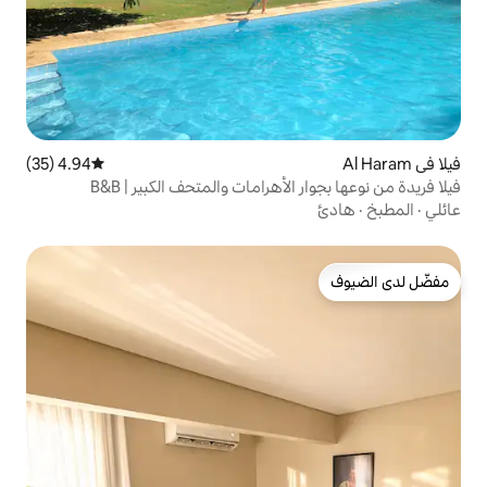
4.94 (35)
متوسط التقييم 4.94 من 5، 35 مراجعات
أهرامات والمتحف الكبير | B&B