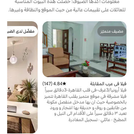
يوف: حصلت هذه البيوت المناسبة
الية من حيث الموقع والنظافة وغيرها.
في
مفضّل لدى الضيوف
م
مفضّل لدى الضيوف
ا
ا
خ
ا
ا
4.84 (147)
متوسط التقييم 4.84 من 5، 147 مراجعات
أ
فيلا أرونيا/3غرف-في قلب القاهرة-3دقائق سيراً
م
 بقلب القاهرة تتميز
ا
مدخل منفصل مكونة
م
بها اشجار و ورود
و
لأقدام الى النيل و
جذب السياحي، تبعد
مغادرة
محمد على، برج القاهرة،
لعالمية، مناطق