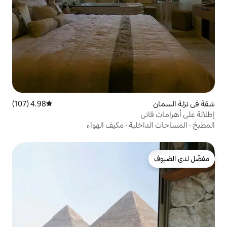
4.98 (107)
متوسط التقييم 4.98 من 5، 107 مراجعات
ية
·
مكيف الهواء