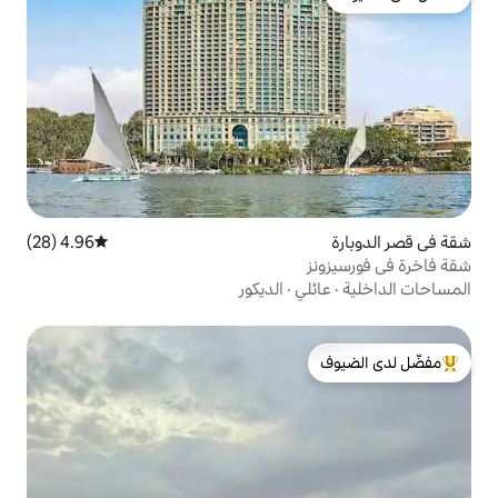
4.96 (28)
متوسط التقييم 4.96 من 5، 28 مراجعات
ي
·
الديكور
لدى الضيوف