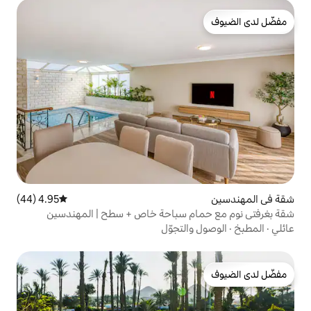
4.95 (44)
متوسط التقييم 4.95 من 5، 44 مراجعات
 سباحة خاص + سطح | المهندسين
لتجوّل