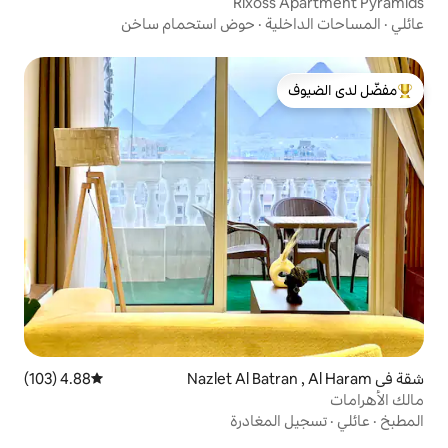
Rixos
ة
·
حوض استحمام ساخن
لدى الضيوف
4.88 (103)
متوسط التقييم 4.88 من 5، 103 مراجعات
مغادرة