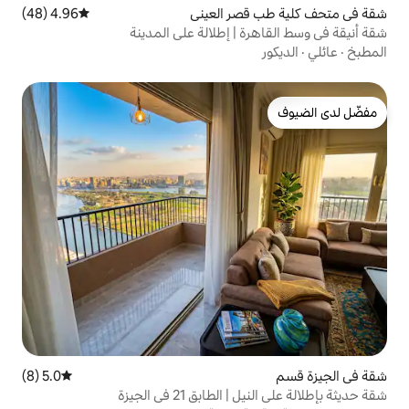
ر العيني
4.96 (48)
متوسط التقييم 4.96 من 5، 48 مراجعات
| إطلالة على المدينة
5.0 (8)
متوسط التقييم 5.0 من 5، 8 مراجعات
بق 21 في الجيزة