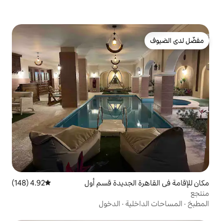
الجديدة قسم أول
4.92 (148)
متوسط التقييم 4.92 من 5، 148 مراجعات
ية
·
الدخول