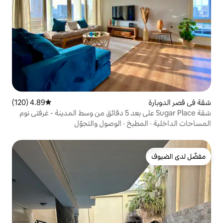
4.89 (120)
متوسط التقييم 4.89 من 5، 120 مراجعات
بخ
·
الوصول والتجوّل