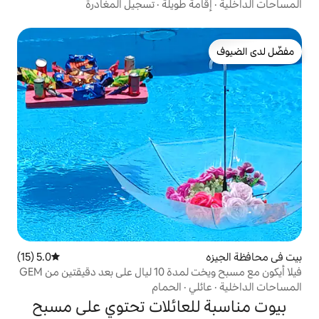
 طويلة
·
تسجيل المغادرة
5.0 (15)
متوسط التقييم 5.0 من 5، 15 مراجعات
يقتين من GEM
ي
·
الحمام
لعائلات تحتوي على مسبح