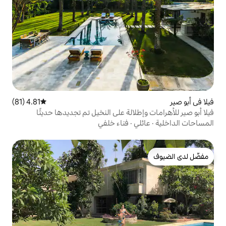
4.81 (81)
متوسط التقييم 4.81 من 5، 81 مراجعات
لالة على النخيل تم تجديدها حديثًا
ي
·
فناء خلفي