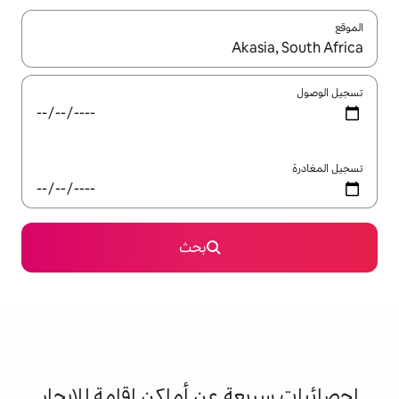
ل باستخدام السهمين لأعلى ولأسفل أو استكشف عن طريق اللمس أو السحب.
بحث
 عن أماكن إقامة للإيجار