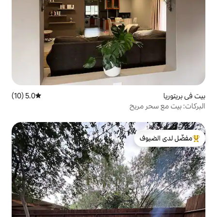
5.0 (10)
متوسط التقييم 5.0 من 5، 10 مراجعات
لدى الضيوف