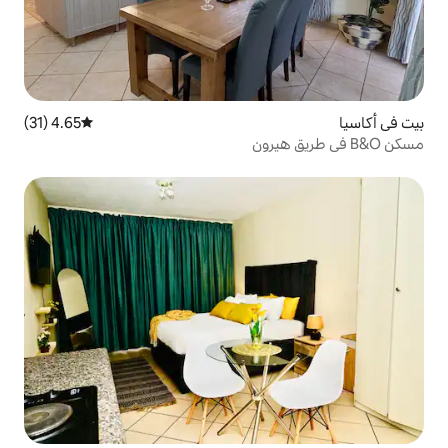
4.65 (31)
متوسط التقييم 4.65 من 5، 31 مراجعات