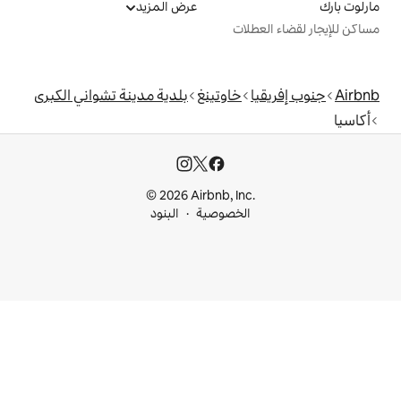
عرض المزيد
ت
خاوتينغ
بلدية مدينة تشواني الكبرى
© 2026 Airbnb, I
خصوصية
البنود