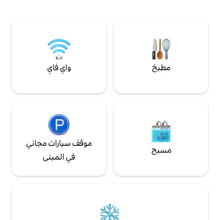
الليل، استرخِ تحت سماء مليئة بالنجوم، بعيدًا
جرونكلوف وزويد أفريكانز وجاكاراندا 2 كم جامعة
عن أضواء المدينة وضوضائها أثناء الاستماع إلى
صوت النار المشتعلة في البوما الخاصة بك.
الكهرباء الشمسية
واي فاي
موقف سيارات مجاني
في المبنى