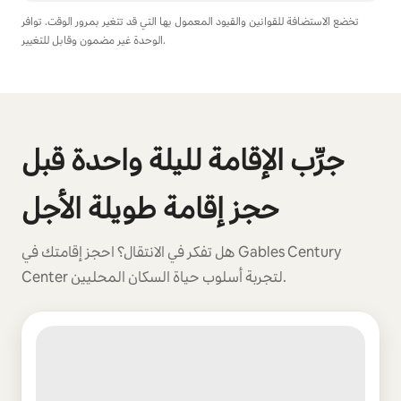
تخضع الاستضافة للقوانين والقيود المعمول بها التي قد تتغير بمرور الوقت. توافر
الوحدة غير مضمون وقابل للتغيير.
يمكنك تحقيق أرباح تصل إلى $482 في الشهر
0 من أصل 0 عنصر ظاهر
جرِّب الإقامة لليلة واحدة قبل
حجز إقامة طويلة الأجل
هل تفكر في الانتقال؟ احجز إقامتك في Gables Century
Center لتجربة أسلوب حياة السكان المحليين.