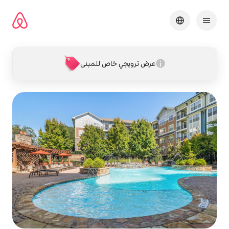
خطى
لى
لمحتوى
عرض ترويجي خاص للمبنى