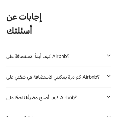
إجابات عن
أسئلتك
كيف أبدأ الاستضافة على Airbnb؟
كم مرة يمكنني الاستضافة في شقتي على Airbnb؟
كيف أصبح مضيفًا ناجحًا على Airbnb؟