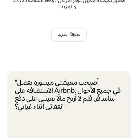
الأضرار بقيمة 3 ملايين دولار أمريكي*، وخط السلامة 24/24،
والمزيد.
معرفة المزيد
"أصبحت معيشتي ميسورة بفضل
الاستضافة على Airbnb. في جميع الأحوال
سأسافر، فلم لا أربح مالًا يعينني على دفع
نفقاتي أثناء غيابي؟"