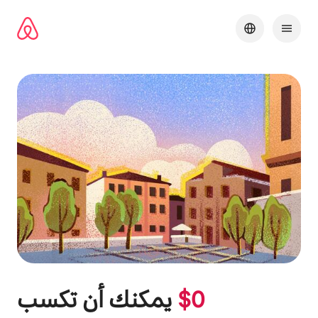
خطى
لى
لمحتوى
0
$
يمكنك أن تكسب