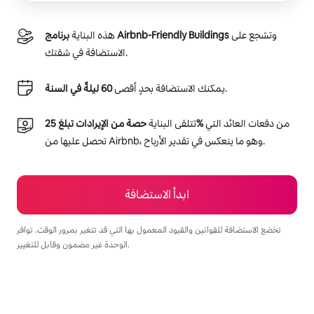
وتشجع على
برنامج Airbnb-Friendly Buildings
هذه البناية
الاستضافة في شقتك.
.
يمكنك الاستضافة بحدٍ أقصى
60 ليلةً في السنة
من دفعات العائد التي
حصة من الإيرادات تبلغ 25‎%‎
تتلقى البناية
تحصل عليها من Airbnb، وهو ما ينعكس في تقدير الأرباح.
ابدأ الاستضافة
تخضع الاستضافة للقوانين والقيود المعمول بها التي قد تتغير بمرور الوقت. توافر
الوحدة غير مضمون وقابل للتغيير.
يمكنك تحقيق أرباح تصل إلى $904 في الشهر