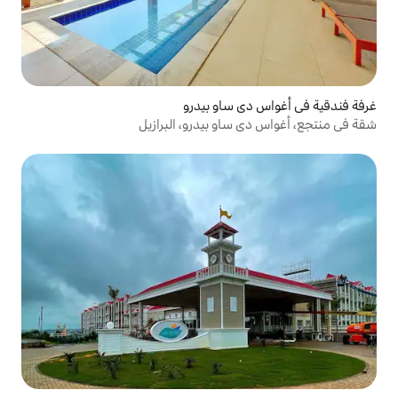
ساو بيدرو
او بيدرو، البرازيل