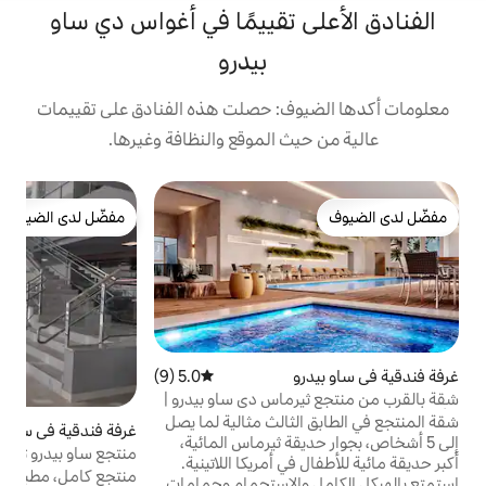
 تقييمًا في أغواس دي ساو
بيدرو
ف: حصلت هذه الفنادق على تقييمات
 الموقع والنظافة وغيرها.
غ
مفضّل لدى الضيوف
ا
مفضّل لدى الضيوف
س
ل
س
ا
5.0 (9)
متوسط التقييم 5.0 من 5، 9 مراجعات
و
ماس دي ساو بيدرو |
م
ثالث مثالية لما يصل
غرفة فندقية في ساو بيدرو
5.0 (6)
متوسط التقييم 5.0 من 5، 6 مر
ي
قة ثيرماس المائية،
منتجع ساو بيدرو ثيرماس - غرفة فندق
ح
 أمريكا اللاتينية.
منتجع كامل، مطبخ من الدرجة الأولى! تنوع
الاستجمام وحمامات