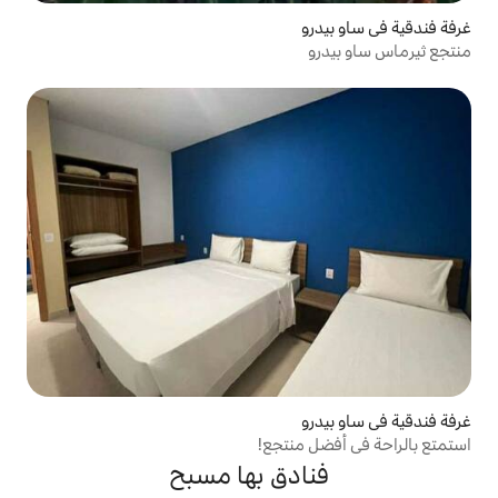
منتجع!
دق بها مسبح