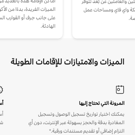
أماكن الإقامة هذه بالعديد م
ين والعاملين عن بُعد تتوفر
الميزات الفريدة، بدءًا من الأك
كة واي فاي ومساحات عمل
على جانب جرف أو القوارب الس
ة.
الهادئة.
الميزات والامتيازات للإقامات الطويلة
المرونة التي تحتاج إليها
أس
يمكنك اختيار تواريخ تسجيل الوصول وتسجيل
أس
المغادرة بدقة والحجز بسهولة عبر الإنترنت، دون أي
شه
التزام إضافي أو تقديم مستندات ورقية.*