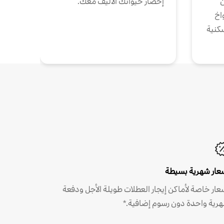
ن
إحضار حيوانك الأليف معك.
واخ
كنية
عار شهرية بسيطة
عار خاصة لأماكن إيجار العطلات طويلة الأجل ودفعة
رية واحدة دون رسوم إضافية.*