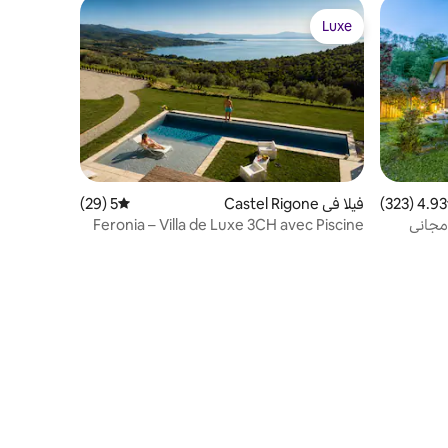
Luxe
Luxe
4.93 (323)
 التقييم 4.93 من 5، 323 مراجعات
فيلا في Castel Rigone
5 (29)
متوسط التقييم 5 من 5، 29 مراجعات
مجاني
Feronia – Villa de Luxe 3CH avec Piscine
Chauffée