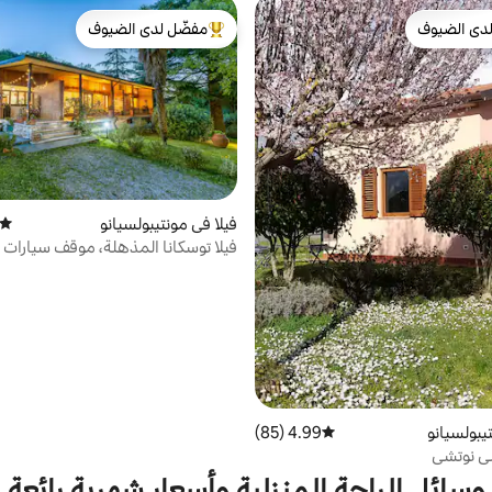
دى الضيوف
مفضّل لدى الضيوف
بيوت المفضّلة لدى الضيوف
من أبرز البيوت المفضّلة لدى الضيوف
فيلا في مونتيبولسيانو
متوسط
فيلا توسكانا المذهلة، موقف سيارات 
يبولسيانو
4.99 (85)
متوسط التقييم 4.99 من 5، 85 مراجعات
لي نوتشي
وسائل الراحة المنزلية وأسعار شهرية رائعة