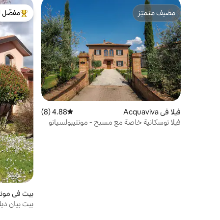
مضيف متميّز
مفضّل ل
مضيف متميّز
من أبرز ال
فيلا في Acquaviva
4.88 (8)
متوسط التقييم 4.88 من 5، 8 مراجعات
فيلا توسكانية خاصة مع مسبح - مونتيبولسيانو
بيت في مونت
بيت بيان دي