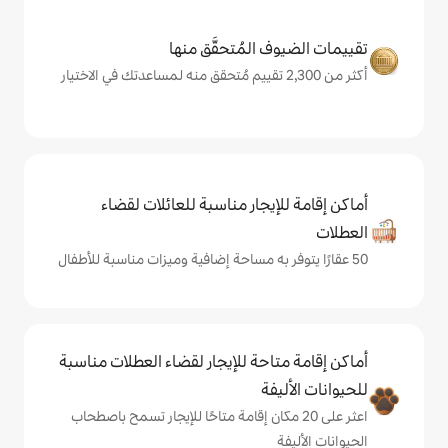
المُتحقَّق منها
يجار مناسبة للعائلات لقضاء
حة للإيجار لقضاء العطلات مناسبة
ة
ى 20 مكان إقامة متاحًا للإيجار تسمح باصطحاب