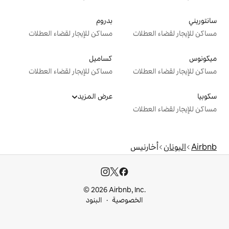
بدروم
ت
مساكن للإيجار لقضاء العطلات
كساميل
ت
مساكن للإيجار لقضاء العطلات
عرض المزيد
ت
يس
© 2026 Airbnb, I
خصوصية
البنود