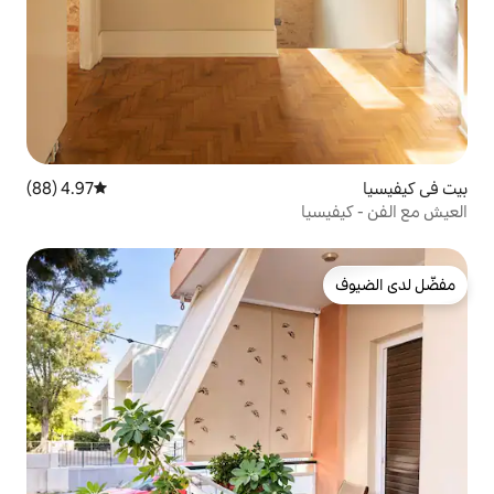
4.97 (88)
متوسط التقييم 4.97 من 5، 88 مراجعات