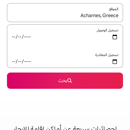
ل باستخدام السهمين لأعلى ولأسفل أو استكشف عن طريق اللمس أو السحب.
بحث
 عن أماكن إقامة للإيجار