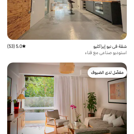
5.0 (53)
متوسط التقييم 5.0 من 5، 53 مراجعات