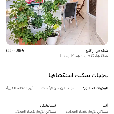
4.95 (22)
متوسط التقييم 4.95 من 5، 22 مراجعات
 أثينا
تكشافها
ع أخرى من الإقامات
أبرز المعالم القريبة
ثيسالونيكي
ت
مساكن للإيجار لقضاء العطلات