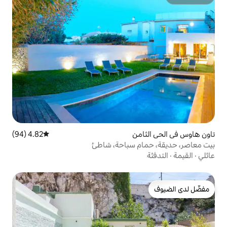
ن
4.82 (94)
متوسط التقييم 4.82 من 5، 94 مراجعات
 سباحة، شاطئ