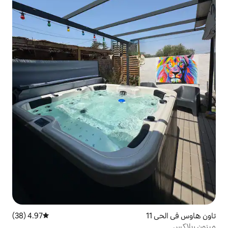
4.97 (38)
متوسط التقييم 4.97 من 5، 38 مراجعات