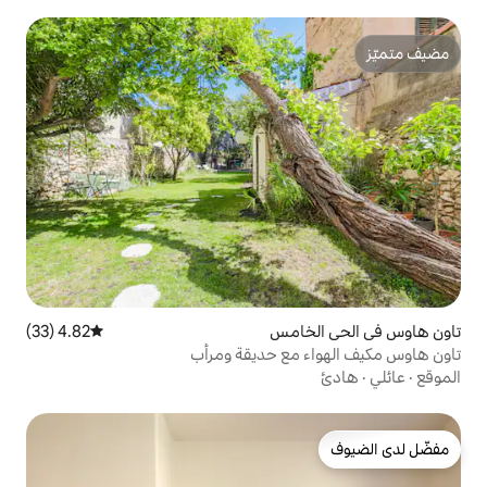
امس
4.82 (33)
متوسط التقييم 4.82 من 5، 33 مراجعات
مع حديقة ومرأب