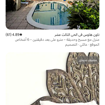
ث عشر
4.89 (61)
متوسط التقييم 4.89 من 5، 61 مراجعات
على بعد دقيقتين – 6 أشخاص