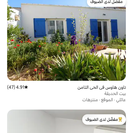
ن
4.91 (47)
متوسط التقييم 4.91 من 5، 47 مراجعات
لدى الضيوف