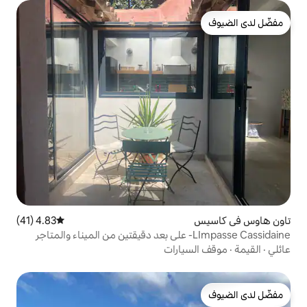
4.83 (41)
متوسط التقييم 4.83 من 5، 41 مراجعات
ارات