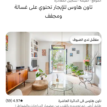
مغادرة
إيجار تحتوي على غسالة
ومجفف
اشرة
4.97 (59)
متوسط التقييم 4.97 من 5، 59 مراجعات
قرب من مضمار الدراجات والشواطئ