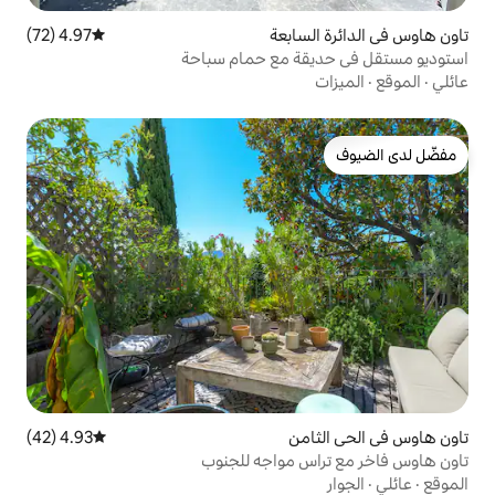
ابعة
4.97 (72)
متوسط التقييم 4.97 من 5، 72 مراجعات
 مع حمام سباحة
ن
4.93 (42)
متوسط التقييم 4.93 من 5، 42 مراجعات
 مواجه للجنوب