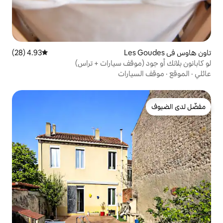
4.93 (28)
متوسط التقييم 4.93 من 5، 28 مراجعات
موقف سيارات + تراس)
ارات