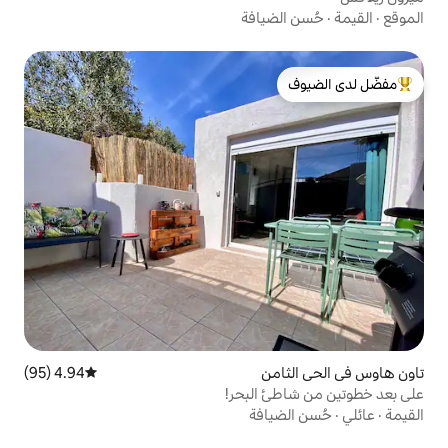
يافة
لدى الضيوف
ن
4.94 (95)
متوسط التقييم 4.94 من 5، 95 مراجعات
البحر!
افة