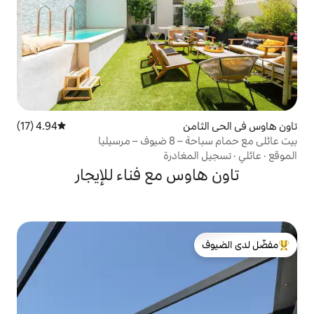
ن
4.94 (17)
متوسط التقييم 4.94 من 5، 17 مراجعات
سيليا
غادرة
س مع فناء للإيجار
لدى الضيوف