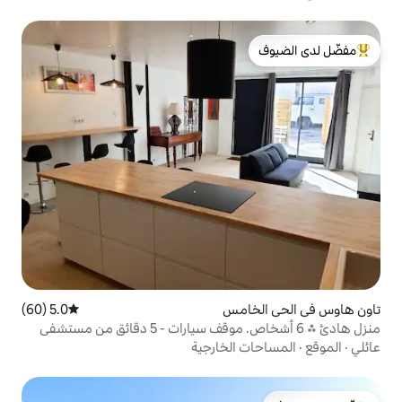
لدى الضيوف
امس
5.0 (60)
متوسط التقييم 5.0 من 5، 60 مراجعات
منزل هادئ ⁂ 6 أشخاص. موقف سيارات - 5 دقائق من مستشفى
الخارجية